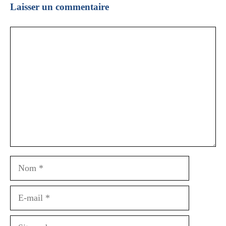
Laisser un commentaire
Commentaire
Nom
E-
mail
Site