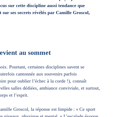
cus sur cette discipline aussi tendance que
et sur ses secrets révélés par Camille Groscol,
 revient au sommet
oix. Pourtant, certaines disciplines savent se
 autrefois cantonnée aux souvenirs parfois
ire pour oublier l’échec à la corde !), connaît
lles salles dédiées, ambiance conviviale, et surtout,
ps et l’esprit.
ille Groscol, la réponse est limpide : « Ce sport
 les niveaux, physique et mental. » L’escalade évoque